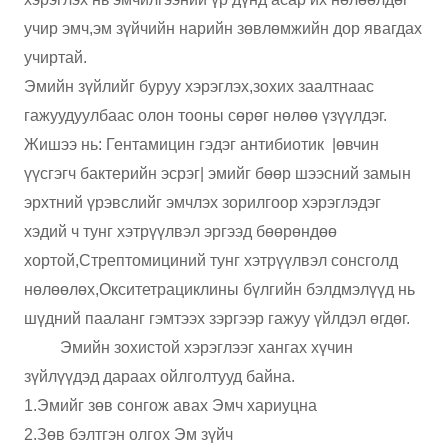
учир эмч,эм зүйчийн нарийн зөвлөмжийн дор явагдах
учиртай.
Эмийн зүйлийг буруу хэрэглэх,зохих заалтнаас
гажуудуулбаас олон тооны сөрөг нөлөө үзүүлдэг.
Жишээ нь: Гентамицин гэдэг антибиотик |өвчин
үүсгэгч бактерийн эсрэг| эмийг бөөр шээсний замын
эрхтний үрэвслийг эмчлэх зорилгоор хэрэглэдэг
хэдий ч тунг хэтрүүлвэл эргээд бөөрөндөө
хортой,Стрептомициний тунг хэтрүүлвэл сонсголд
нөлөөлөх,Окситетрациклины бүлгийн бэлдмэлүүд нь
шүдний пааланг гэмтээх зэргээр гажуу үйлдэл өгдөг.
Эмийн зохистой хэрэглээг хангах хүчин
зүйлүүдэд дараах ойлголтууд байна.
1.Эмийг зөв сонгож авах Эмч хариуцна
2.Зөв бэлтгэн олгох Эм зүйч