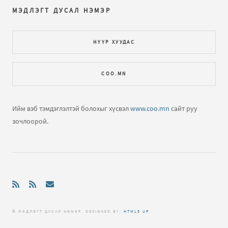
МЭДЛЭГТ ДУСАЛ НЭМЭР
НҮҮР ХУУДАС
COO.MN
Ийм вэб тэмдэглэлтэй болохыг хүсвэл
www.coo.mn
сайт руу
зочлоорой.
© МЭДЛЭГТ ДУСАЛ НЭМЭР. DЕSIGNED BY:
HTML5 UP
.