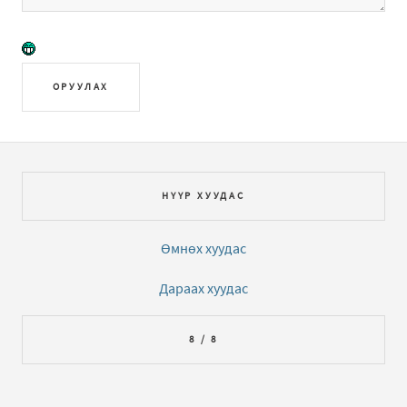
ОРУУЛАХ
НҮҮР ХУУДАС
Өмнөх хуудас
Дараах хуудас
8 / 8