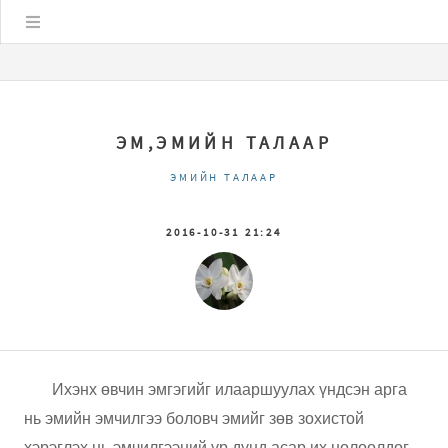
Цэс
ЭМ,ЭМИЙН ТАЛААР
ЭМИЙН ТАЛААР
2016-10-31 21:24
Ихэнх өвчин эмгэгийг илааршуулах үндсэн арга
нь эмийн эмчилгээ боловч эмийг зөв зохистой
хэрэглэх нь эмчилгээний үр дүнд асар их нөлөөлдөг