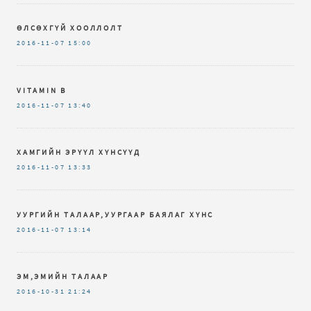
ӨЛСӨХГҮЙ ХООЛЛОЛТ
2016-11-07
15:00
VITAMIN B
2016-11-07
13:40
ХАМГИЙН ЭРҮҮЛ ХҮНСҮҮД
2016-11-07
13:33
УУРГИЙН ТАЛААР,УУРГААР БАЯЛАГ ХҮНС
2016-11-07
13:14
ЭМ,ЭМИЙН ТАЛААР
2016-10-31
21:24